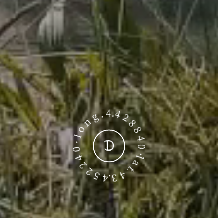
l a t. 4 3.4 5 2 2 4 0 · l o n g . 4.4 2 8 8 4 0 ·